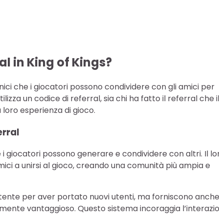
al in King of Kings?
nici che i giocatori possono condividere con gli amici per
lizza un codice di referral, sia chi ha fatto il referral che i
loro esperienza di gioco.
erral
 i giocatori possono generare e condividere con altri. Il lo
amici a unirsi al gioco, creando una comunità più ampia e
stente per aver portato nuovi utenti, ma forniscono anch
amente vantaggioso. Questo sistema incoraggia l’interazi