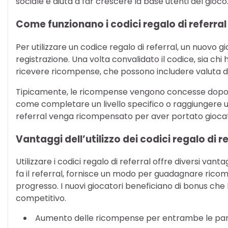
sociale e aiuta a far crescere la base utenti del gioco
Come funzionano i codici regalo di referral
Per utilizzare un codice regalo di referral, un nuovo g
registrazione. Una volta convalidato il codice, sia chi 
ricevere ricompense, che possono includere valuta di 
Tipicamente, le ricompense vengono concesse dopo c
come completare un livello specifico o raggiungere u
referral venga ricompensato per aver portato giocatori
Vantaggi dell’utilizzo dei codici regalo di r
Utilizzare i codici regalo di referral offre diversi vanta
fa il referral, fornisce un modo per guadagnare rico
progresso. I nuovi giocatori beneficiano di bonus che l
competitivo.
Aumento delle ricompense per entrambe le part