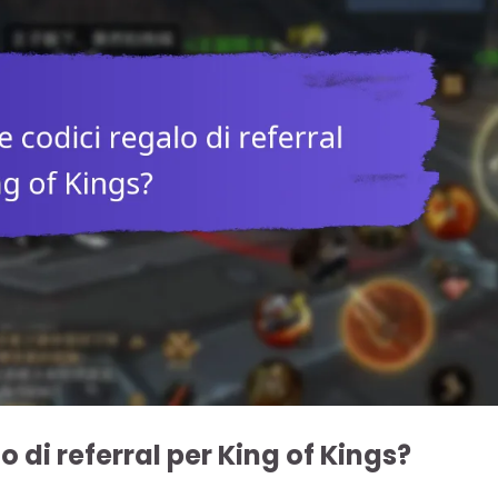
 di referral per King of Kings?