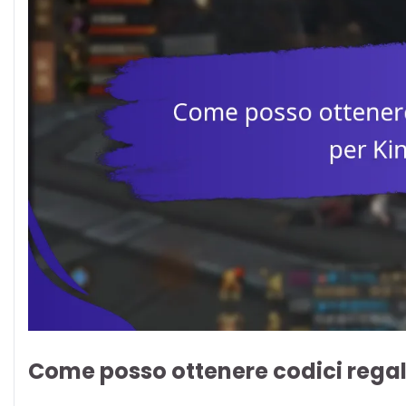
Come posso ottenere codici regalo