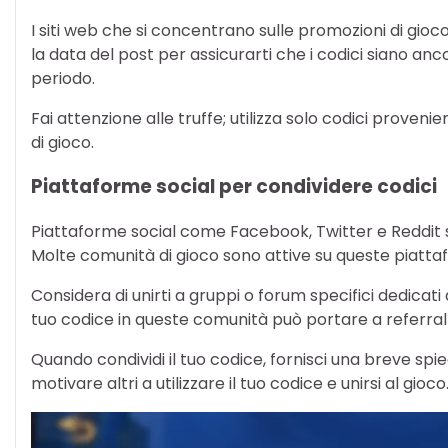
I siti web che si concentrano sulle promozioni di gio
la data del post per assicurarti che i codici siano a
periodo.
Fai attenzione alle truffe; utilizza solo codici proveni
di gioco.
Piattaforme social per condividere codici
Piattaforme social come Facebook, Twitter e Reddit so
Molte comunità di gioco sono attive su queste piattaf
Considera di unirti a gruppi o forum specifici dedicati
tuo codice in queste comunità può portare a referral pi
Quando condividi il tuo codice, fornisci una breve sp
motivare altri a utilizzare il tuo codice e unirsi al gioco