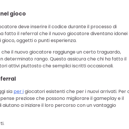
.
 nel gioco
iocatore deve inserire il codice durante il processo di
ha fatto il referral che il nuovo giocatore diventano idonei
gioco, oggetti o punti esperienza.
he il nuovo giocatore raggiunge un certo traguardo,
n determinato rango. Questo assicura che chi ha fatto il
 attivi piuttosto che semplici iscritti occasionali.
eferral
ggi sia
per i
giocatori esistenti che per i nuovi arrivati. Per 
mpense preziose che possono migliorare il gameplay e il
i aiutano a iniziare il loro percorso con un vantaggio
i.