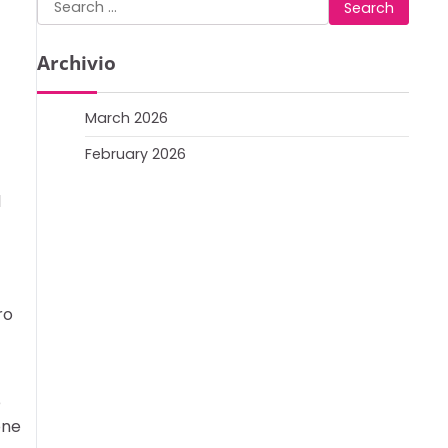
Search
for:
Archivio
March 2026
February 2026
l
ro
e
one