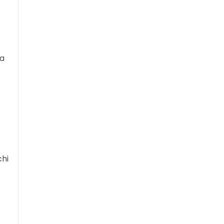
 a
chi