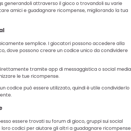
gs generandoli attraverso il gioco o trovandoli su varie
vitare amici e guadagnare ricompense, migliorando la tua
al
 tipicamente semplice. I giocatori possono accedere alla
gioco, dove possono creare un codice unico da condividere
direttamente tramite app di messaggistica o social media
mizzare le tue ricompense.
 un codice può essere utilizzato, quindi è utile condividerlo
ente.
e
pesso essere trovati su forum di gioco, gruppi sui social
i loro codici per aiutare gli altri a guadagnare ricompense