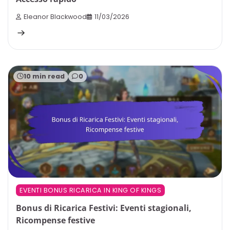
Eleanor Blackwood
11/03/2026
10 min read
0
EVENTI BONUS RICARICA IN KING OF KINGS
Bonus di Ricarica Festivi: Eventi stagionali,
Ricompense festive