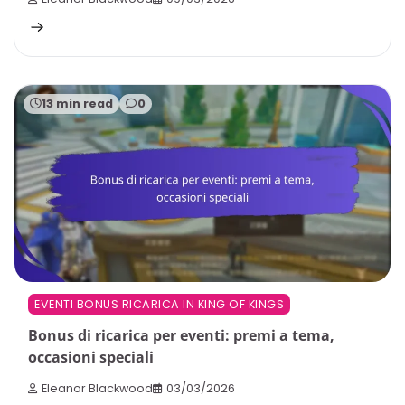
13 min read
0
EVENTI BONUS RICARICA IN KING OF KINGS
Bonus di ricarica per eventi: premi a tema,
occasioni speciali
Eleanor Blackwood
03/03/2026