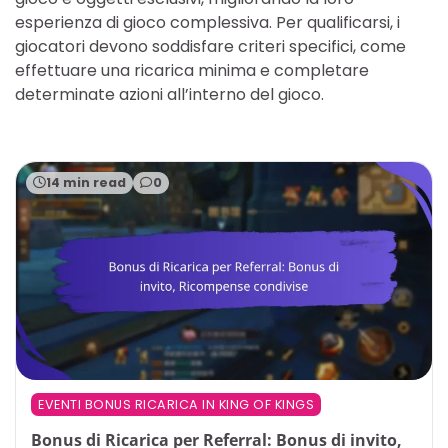
esperienza di gioco complessiva. Per qualificarsi, i
giocatori devono soddisfare criteri specifici, come
effettuare una ricarica minima e completare
determinate azioni all’interno del gioco.
14 min read
0
EVENTI BONUS RICARICA IN KING OF KINGS
Bonus di Ricarica per Referral: Bonus di invito,