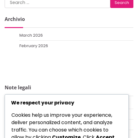
Search
for:
Archivio
March 2026
February 2026
Note legali
We respect your privacy
Cookie e tracciamento
Termini e condizioni
Cookies help us improve your experience,
deliver personalized content, and analyze
La nostra storia
traffic. You can choose which cookies to
Contatto
allow by clicking
Customize
. Click
Accept