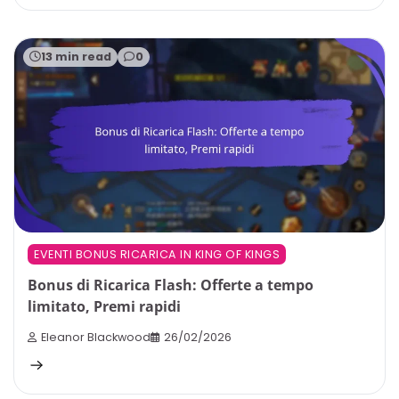
13 min read
0
EVENTI BONUS RICARICA IN KING OF KINGS
Bonus di Ricarica Flash: Offerte a tempo
limitato, Premi rapidi
Eleanor Blackwood
26/02/2026