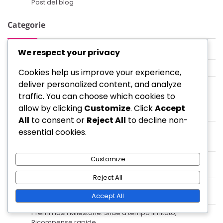
Post del blog
Categorie
Codici regalo in King of Kings
We respect your privacy
Eventi Bonus Ricarica in King of Kings
Cookies help us improve your experience,
deliver personalized content, and analyze
Premi per traguardi dell'evento in King of Kings
traffic. You can choose which cookies to
Articoli recenti
allow by clicking
Customize
. Click
Accept
All
to consent or
Reject All
to decline non-
essential cookies.
Bonus di Ricarica sui Social Media: premi per
l’engagement, vantaggi per i follower
Customize
Bonus di Ricarica per Referral: Bonus di invito,
Ricompense condivise
Reject All
Codici Regalo Flash: Offerte a tempo limitato, Accesso
Accept All
rapido
Premi Flash Milestone: Sfide a tempo limitato,
Ricompense rapide