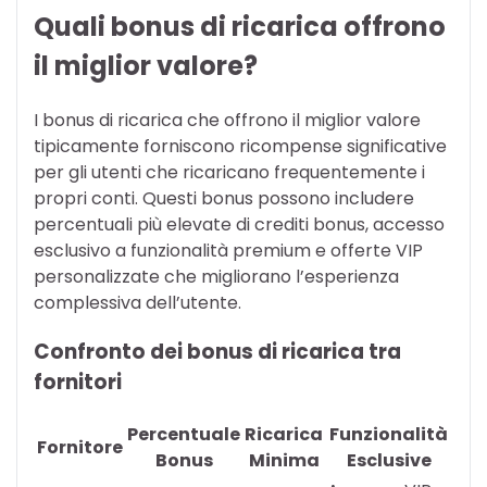
Quali bonus di ricarica offrono
il miglior valore?
I bonus di ricarica che offrono il miglior valore
tipicamente forniscono ricompense significative
per gli utenti che ricaricano frequentemente i
propri conti. Questi bonus possono includere
percentuali più elevate di crediti bonus, accesso
esclusivo a funzionalità premium e offerte VIP
personalizzate che migliorano l’esperienza
complessiva dell’utente.
Confronto dei bonus di ricarica tra
fornitori
Percentuale
Ricarica
Funzionalità
Fornitore
Bonus
Minima
Esclusive