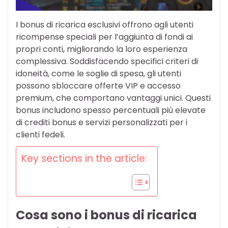
I bonus di ricarica esclusivi offrono agli utenti
ricompense speciali per l’aggiunta di fondi ai
propri conti, migliorando la loro esperienza
complessiva. Soddisfacendo specifici criteri di
idoneità, come le soglie di spesa, gli utenti
possono sbloccare offerte VIP e accesso
premium, che comportano vantaggi unici. Questi
bonus includono spesso percentuali più elevate
di crediti bonus e servizi personalizzati per i
clienti fedeli.
Key sections in the article:
Cosa sono i bonus di ricarica