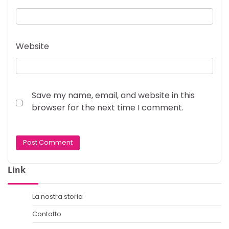
Website
Save my name, email, and website in this
browser for the next time I comment.
Link
La nostra storia
Contatto