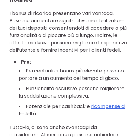
I bonus di ricarica presentano vari vantaggi.
Possono aumentare significativamente il valore
dei tuoi depositi, consentendoti di accedere a più
funzionalità o di giocare più a lungo. Inoltre, le
offerte esclusive possono migliorare l’esperienza
dell’utente e fornire incentivi per i clienti fedeli.
Pro:
Percentuali di bonus più elevate possono
portare a un aumento del tempo di gioco.
Funzionalità esclusive possono migliorare
la soddisfazione complessiva.
Potenziale per cashback e
ricompense di
fedeltà.
Tuttavia, ci sono anche svantaggi da
considerare. Alcuni bonus possono richiedere