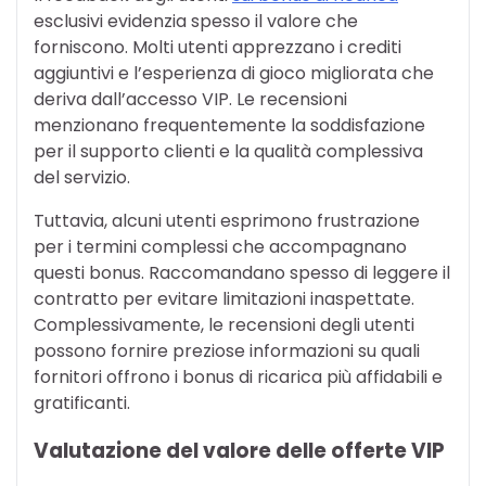
esclusivi evidenzia spesso il valore che
forniscono. Molti utenti apprezzano i crediti
aggiuntivi e l’esperienza di gioco migliorata che
deriva dall’accesso VIP. Le recensioni
menzionano frequentemente la soddisfazione
per il supporto clienti e la qualità complessiva
del servizio.
Tuttavia, alcuni utenti esprimono frustrazione
per i termini complessi che accompagnano
questi bonus. Raccomandano spesso di leggere il
contratto per evitare limitazioni inaspettate.
Complessivamente, le recensioni degli utenti
possono fornire preziose informazioni su quali
fornitori offrono i bonus di ricarica più affidabili e
gratificanti.
Valutazione del valore delle offerte VIP