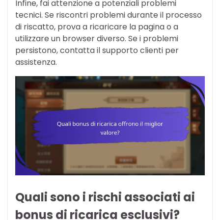
Infine, fai attenzione a potenziali problemi
tecnici. Se riscontri problemi durante il processo
di riscatto, prova a ricaricare la pagina o a
utilizzare un browser diverso. Se i problemi
persistono, contatta il supporto clienti per
assistenza.
Quali sono i rischi associati ai
bonus di ricarica esclusivi?