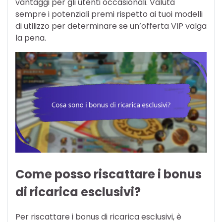
vantaggi per gli utenti occasionali. Valuta
sempre i potenziali premi rispetto ai tuoi modelli
di utilizzo per determinare se un’offerta VIP valga
la pena.
Come posso riscattare i bonus
di ricarica esclusivi?
Per riscattare i bonus di ricarica esclusivi, è