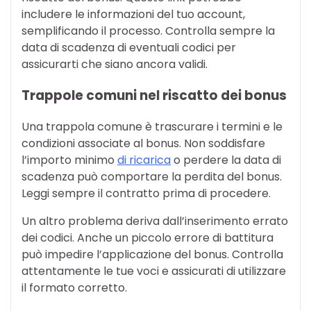
includere le informazioni del tuo account,
semplificando il processo. Controlla sempre la
data di scadenza di eventuali codici per
assicurarti che siano ancora validi.
Trappole comuni nel riscatto dei bonus
Una trappola comune è trascurare i termini e le
condizioni associate al bonus. Non soddisfare
l’importo minimo
di ricarica
o perdere la data di
scadenza può comportare la perdita del bonus.
Leggi sempre il contratto prima di procedere.
Un altro problema deriva dall’inserimento errato
dei codici. Anche un piccolo errore di battitura
può impedire l’applicazione del bonus. Controlla
attentamente le tue voci e assicurati di utilizzare
il formato corretto.