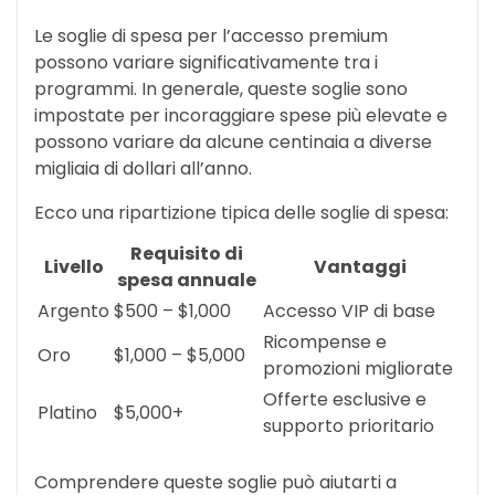
Le soglie di spesa per l’accesso premium
possono variare significativamente tra i
programmi. In generale, queste soglie sono
impostate per incoraggiare spese più elevate e
possono variare da alcune centinaia a diverse
migliaia di dollari all’anno.
Ecco una ripartizione tipica delle soglie di spesa:
Requisito di
Livello
Vantaggi
spesa annuale
Argento
$500 – $1,000
Accesso VIP di base
Ricompense e
Oro
$1,000 – $5,000
promozioni migliorate
Offerte esclusive e
Platino
$5,000+
supporto prioritario
Comprendere queste soglie può aiutarti a