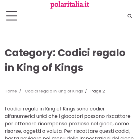
Skip
polaritalia.it
to
content
Category:
Codici regalo
in King of Kings
Home
Codici regalo in King of Kings
Page 2
I codici regalo in King of Kings sono codici
alfanumerici unici che i giocatori possono riscattare
per ottenere ricompense preziose nel gioco, come
risorse, oggetti o valuta. Per riscattare questi codici,
basta navigare nel menu delle impostazioni del gioco